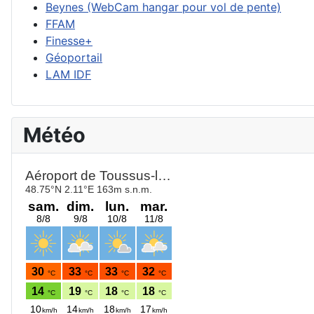
Beynes (WebCam hangar pour vol de pente)
FFAM
Finesse+
Géoportail
LAM IDF
Météo