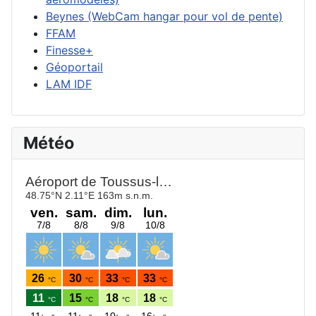
Beynes (WebCam hangar pour vol de pente)
FFAM
Finesse+
Géoportail
LAM IDF
Météo